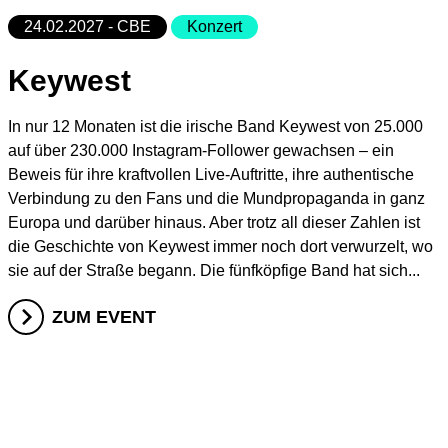
15.08.26
Korken & Klub - Day Affair
24.02.2027 - CBE
Konzert
15.08.26
Radio Sabor
Keywest
Club Bahnhof Ehrenfeld
In nur 12 Monaten ist die irische Band Keywest von 25.000
auf über 230.000 Instagram-Follower gewachsen – ein
Programm
Beweis für ihre kraftvollen Live-Auftritte, ihre authentische
Verbindung zu den Fans und die Mundpropaganda in ganz
Europa und darüber hinaus. Aber trotz all dieser Zahlen ist
die Geschichte von Keywest immer noch dort verwurzelt, wo
sie auf der Straße begann. Die fünfköpfige Band hat sich...
ZUM EVENT