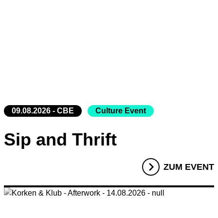
15.08.26
Radio Sabor
Club Bahnhof Ehrenfeld
21.08.26
Korken & Klub - Afterwork
Programm
09.08.2026 - CBE
Culture Event
Sip and Thrift
ZUM EVENT