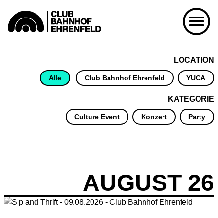
Kalender
LOCATION
09.08.26
Sip and Thrift
Alle
Club Bahnhof Ehrenfeld
YUCA
Club Bahnhof Ehrenfeld
Culture Event
KATEGORIE
Culture Event
Konzert
Party
14.08.26
Korken & Klub - Afterwork
14.08.26
Herz an Herz
Club Bahnhof Ehrenfeld
14.08.26
Small Things
AUGUST 26
YUCA
15.08.26
Korken & Klub - Day Affair