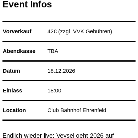
Event Infos
Culture Event
14.08.26
Korken & Klub - Afterwork
Vorverkauf
42€ 
(zzgl. VVK Gebühren)
14.08.26
Herz an Herz
Club Bahnhof Ehrenfeld
Abendkasse
TBA
Programm
Datum
18.12.2026
Einlass
18:00
Location
Club Bahnhof Ehrenfeld
Endlich wieder live: Veysel geht 2026 auf 