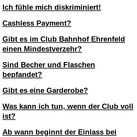
Ich fühle mich diskriminiert!
Culture Event
14.08.26
Korken & Klub - Afterwork
Cashless Payment?
14.08.26
Herz an Herz
Gibt es im Club Bahnhof Ehrenfeld
Club Bahnhof Ehrenfeld
einen Mindestverzehr?
Sind Becher und Flaschen
Programm
bepfandet?
Gibt es eine Garderobe?
Was kann ich tun, wenn der Club voll
ist?
Ab wann beginnt der Einlass bei