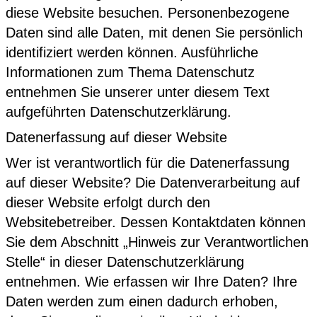
diese Website besuchen. Personenbezogene
Culture Event
Daten sind alle Daten, mit denen Sie persönlich
14.08.26
Korken & Klub - Afterwork
identifiziert werden können. Ausführliche
Informationen zum Thema Datenschutz
14.08.26
Herz an Herz
entnehmen Sie unserer unter diesem Text
Club Bahnhof Ehrenfeld
aufgeführten Datenschutzerklärung.
Datenerfassung auf dieser Website
Programm
Wer ist verantwortlich für die Datenerfassung
auf dieser Website? Die Datenverarbeitung auf
dieser Website erfolgt durch den
Websitebetreiber. Dessen Kontaktdaten können
Sie dem Abschnitt „Hinweis zur Verantwortlichen
Stelle“ in dieser Datenschutzerklärung
entnehmen. Wie erfassen wir Ihre Daten? Ihre
Daten werden zum einen dadurch erhoben,