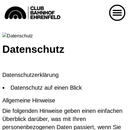
Kalender
07.08.26
Korken & Klub - Afterwork
Datenschutz
07.08.26
BRITNEY SPEARS CLUB
NIGHT
Club Bahnhof Ehrenfeld
Datenschutz­erklärung
Party
Datenschutz auf einen Blick
07.08.26
One More Time - Trash
YUCA
Allgemeine Hinweise
08.08.26
Korken & Klub - Day Affair
Die folgenden Hinweise geben einen einfachen
Überblick darüber, was mit Ihren
09.08.26
Sip and Thrift
personenbezogenen Daten passiert, wenn Sie
Club Bahnhof Ehrenfeld