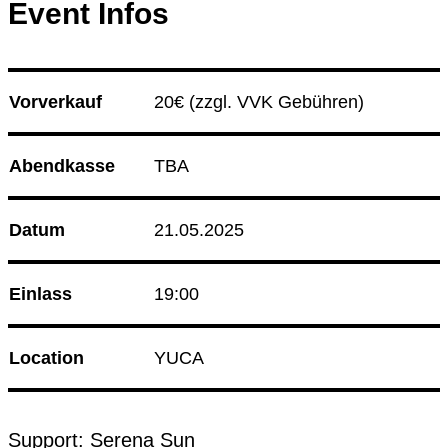
Event Infos
08.08.26
Korken & Klub - Day Affair
09.08.26
Sip and Thrift
Club Bahnhof Ehrenfeld
Vorverkauf
20€ 
(zzgl. VVK Gebühren)
Culture Event
Abendkasse
TBA
14.08.26
Korken & Klub - Afterwork
Datum
21.05.2025
Programm
Einlass
19:00
Location
YUCA
Support: Serena Sun 
