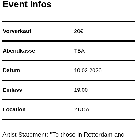
Event Infos
15.08.26
Radio Sabor
Club Bahnhof Ehrenfeld
21.08.26
Korken & Klub - Afterwork
Vorverkauf
20€ 
Programm
Abendkasse
TBA
Datum
10.02.2026
Einlass
19:00
Location
YUCA
Artist Statement: "To those in Rotterdam and 