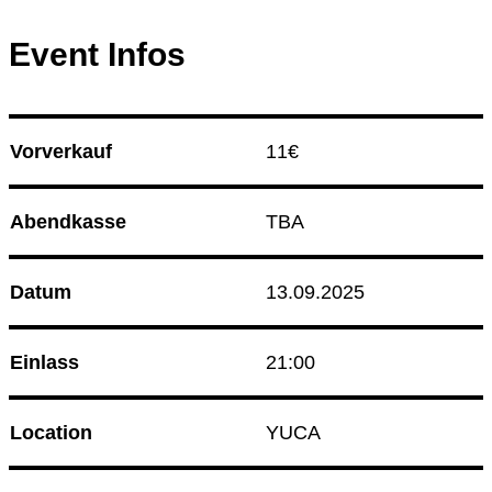
Culture Event
Event Infos
14.08.26
Korken & Klub - Afterwork
14.08.26
Herz an Herz
Vorverkauf
11€ 
Club Bahnhof Ehrenfeld
Abendkasse
TBA
Programm
Datum
13.09.2025
Einlass
21:00
Location
YUCA