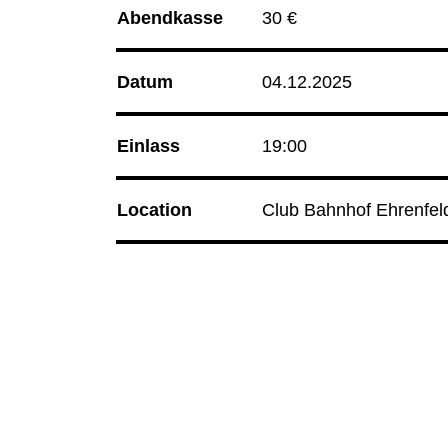
15.08.26
Korken & Klub - Day Affair
Abendkasse
30 €
15.08.26
Radio Sabor
Datum
04.12.2025
Club Bahnhof Ehrenfeld
Einlass
19:00
Programm
Location
Club Bahnhof Ehrenfel