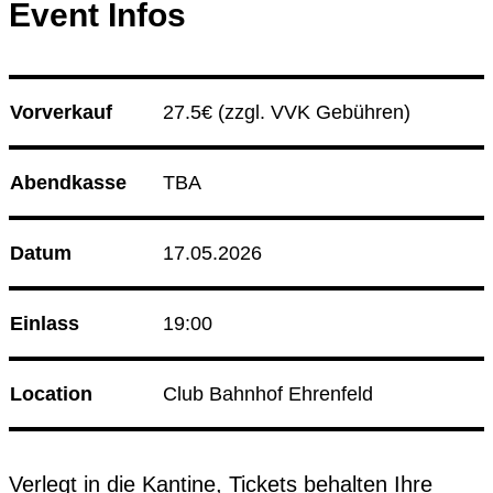
Event Infos
15.08.26
Radio Sabor
Club Bahnhof Ehrenfeld
21.08.26
Korken & Klub - Afterwork
Vorverkauf
27.5€ 
(zzgl. VVK Gebühren)
Programm
Abendkasse
TBA
Datum
17.05.2026
Einlass
19:00
Location
Club Bahnhof Ehrenfeld
Verlegt in die Kantine, Tickets behalten Ihre 