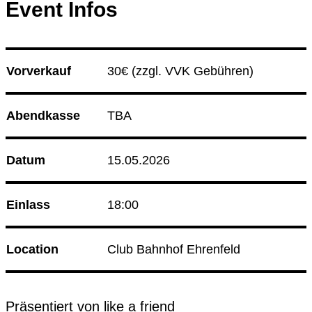
Event Infos
08.08.26
Korken & Klub - Day Affair
09.08.26
Sip and Thrift
Club Bahnhof Ehrenfeld
Vorverkauf
30€ 
(zzgl. VVK Gebühren)
Culture Event
Abendkasse
TBA
14.08.26
Korken & Klub - Afterwork
Datum
15.05.2026
Programm
Einlass
18:00
Location
Club Bahnhof Ehrenfeld
Präsentiert von like a friend
