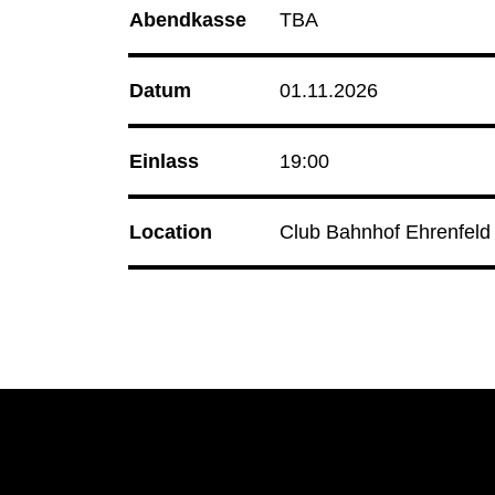
Abendkasse
TBA
Culture Event
14.08.26
Korken & Klub - Afterwork
Datum
01.11.2026
14.08.26
Herz an Herz
Club Bahnhof Ehrenfeld
Einlass
19:00
Location
Club Bahnhof Ehrenfeld
Programm