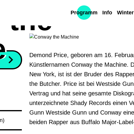
 the
Programm
Info
Winte
e
Demond Price, geboren am 16. Februar 
Künstlernamen Conway the Machine. De
New York, ist ist der Bruder des Rapp
the Butcher. Price ist bei Westside Gun
Vertrag und hat seine gesamte Diskograf
unterzeichnete Shady Records einen Ver
Gunn Westside Gunn und Conway einen V
n)
beiden Rapper aus Buffalo Major-Label-V