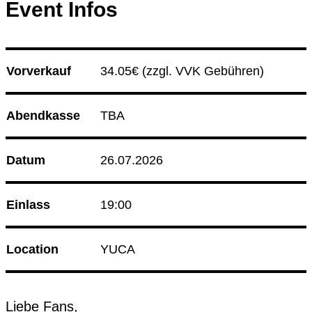
Event Infos
Culture Event
14.08.26
Korken & Klub - Afterwork
Vorverkauf
34.05€ 
(zzgl. VVK Gebühren)
14.08.26
Herz an Herz
Club Bahnhof Ehrenfeld
Abendkasse
TBA
Programm
Datum
26.07.2026
Einlass
19:00
Location
YUCA
Liebe Fans,
