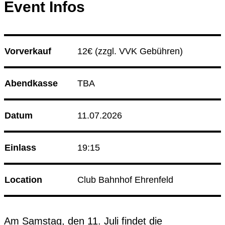
Event Infos
Culture Event
14.08.26
Korken & Klub - Afterwork
Vorverkauf
12€ 
(zzgl. VVK Gebühren)
14.08.26
Herz an Herz
Club Bahnhof Ehrenfeld
Abendkasse
TBA
Programm
Datum
11.07.2026
Einlass
19:15
Location
Club Bahnhof Ehrenfeld
Am Samstag, den 11. Juli findet die 