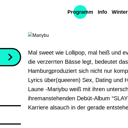
Programm
Info
Winte
u
Mal sweet wie Lollipop, mal heiß und ev
die verzerrten Bässe legt, bedeutet da
Hamburgproduziert sich nicht nur komple
Lyrics über(queeren) Sex, Dating und Ho
Laune -Mariybu weiß mit ihren unterschi
ihremanstehenden Debüt-Album “SLAYBAE
Karriere alsauch in der gerade entste