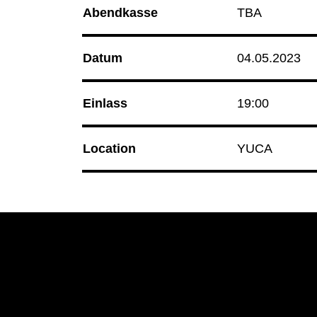
15.08.26
Korken & Klub - Day Affair
Abendkasse
TBA
15.08.26
Radio Sabor
Datum
04.05.2023
Club Bahnhof Ehrenfeld
Einlass
19:00
Programm
Location
YUCA