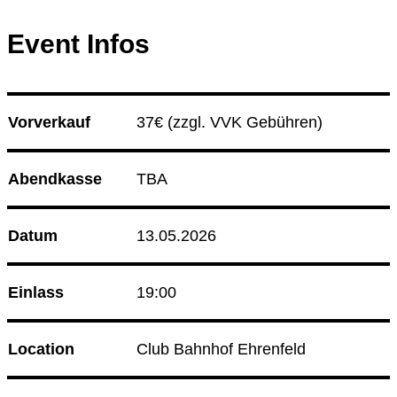
15.08.26
Korken & Klub - Day Affair
Event Infos
15.08.26
Radio Sabor
Club Bahnhof Ehrenfeld
Vorverkauf
37€ 
(zzgl. VVK Gebühren)
Programm
Abendkasse
TBA
Datum
13.05.2026
Einlass
19:00
Location
Club Bahnhof Ehrenfeld